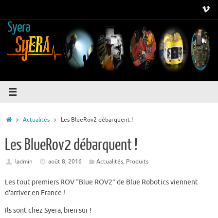
Passer
au
Syera
contenu
Accueil
Actualités
Les BlueRov2 débarquent !
Les BlueRov2 débarquent !
ladmin
août 8, 2016
Actualités
,
Produits
Les tout premiers ROV “Blue ROV2” de Blue Robotics viennent
d’arriver en France !
Ils sont chez Syera, bien sur !