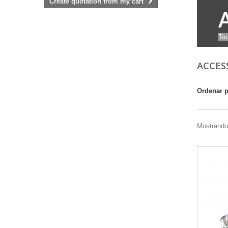
Create quotation from my cart
Tou
ACCES
Ordenar 
Mostrando 