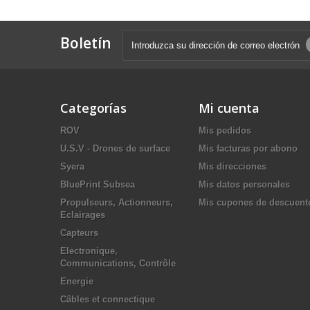
Boletín
Categorías
Mi cuenta
ROV
Mis pedidos
U.S.V - Drones de surface
Mis facturas por abono
Syera
Mis direcciones
BluePrint Subsea
Mis datos personales
Propulseurs, Actionneurs,
Mis cupones de descuent
Eclairages
Capteurs
Electronique,
Communications, Contrôle
Energie
Câbles et connectique