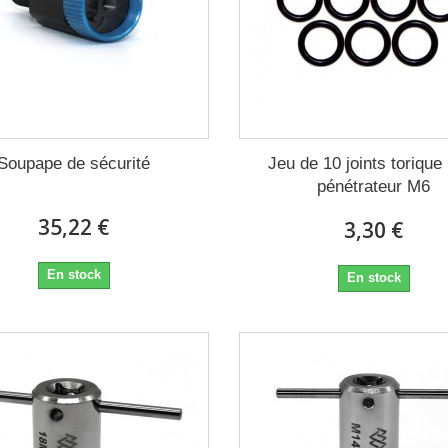
Soupape de sécurité
Jeu de 10 joints torique
pénétrateur M6
35,22 €
3,30 €
En stock
En stock