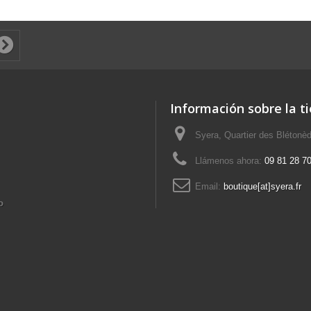
Información sobre la t
Syera, Quartier des Blétonè
Llámenos ahora:
09 81 28 70
Email:
boutique[at]syera.fr
o