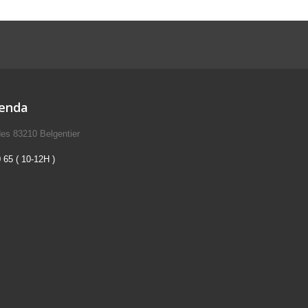
ienda
des 83210 Belgentier
 65 ( 10-12H )