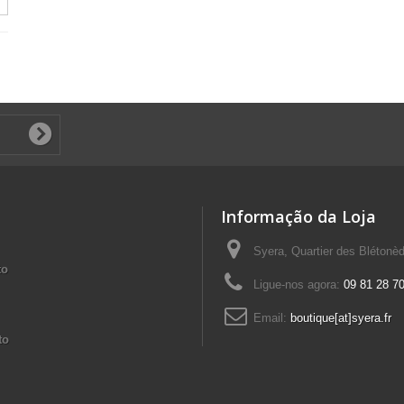
Informação da Loja
Syera, Quartier des Blétonè
to
Ligue-nos agora:
09 81 28 70
Email:
boutique[at]syera.fr
to