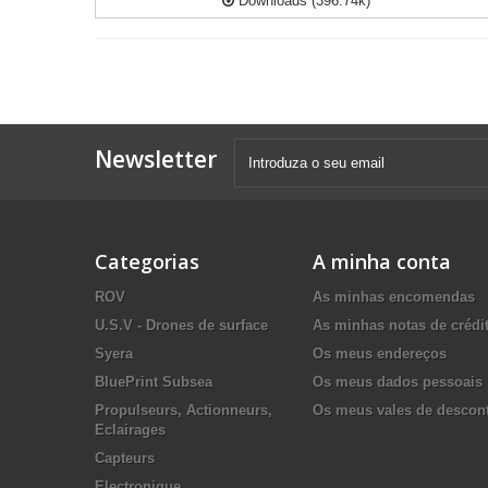
Downloads (396.74k)
Newsletter
Categorias
A minha conta
ROV
As minhas encomendas
U.S.V - Drones de surface
As minhas notas de crédi
Syera
Os meus endereços
BluePrint Subsea
Os meus dados pessoais
Propulseurs, Actionneurs,
Os meus vales de descon
Eclairages
Capteurs
Electronique,