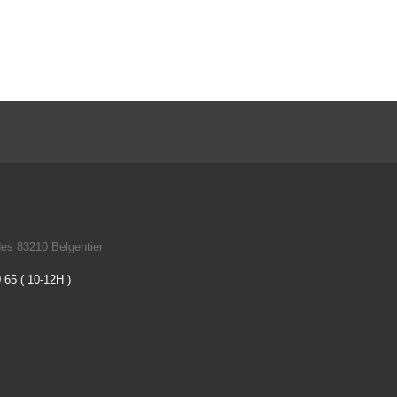
des 83210 Belgentier
 65 ( 10-12H )